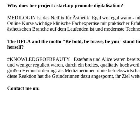
Why does her project / start-up promote digitalisation?
MEDILOGIN ist das Netflix für Ästhetik! Egal wo, egal wann - mit
Online Kurse wichtige klinische Fachexpertise mit praktischer Erf
ästhetischen Branche auf dem Laufenden ist und modernste Technolo
The DFLA and the motto "Be bold, be brave, be you" stand for n
herself?
#KNOWLEDGEOFBEAUTY - Estefania und Alice waren bereits vor Abs
und weniger reguliert waren, durch ein breites, qualitativ hochwer
großen Herausforderung: als Medizinerinnen ohne betriebswirtsch
diese Reaktion hat die Gründerinnen dazu angespornt, ihr Ziel weit
Contact me on: