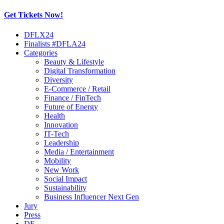
Get Tickets Now!
Skip
DFLX24
to
Finalists #DFLA24
content
Categories
Beauty & Lifestyle
Digital Transformation
Diversity
E-Commerce / Retail
Finance / FinTech
Future of Energy
Health
Innovation
IT-Tech
Leadership
Media / Entertainment
Mobility
New Work
Social Impact
Sustainability
Business Influencer Next Gen
Jury
Press
DE