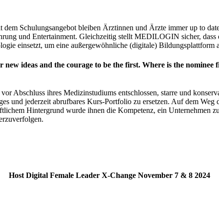
 dem Schulungsangebot bleiben Ärztinnen und Ärzte immer up to date 
ahrung und Entertainment. Gleichzeitig stellt MEDILOGIN sicher, dass 
gie einsetzt, um eine außergewöhnliche (digitale) Bildungsplattform 
ew ideas and the courage to be the first. Where is the nominee fi
chluss ihres Medizinstudiums entschlossen, starre und konservative
tiges und jederzeit abrufbares Kurs-Portfolio zu ersetzen. Auf dem We
aftlichem Hintergrund wurde ihnen die Kompetenz, ein Unternehmen z
erzuverfolgen.
Host Digital Female Leader X-Change November 7 & 8 2024