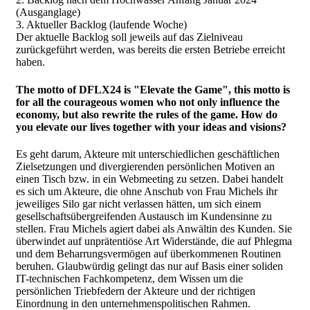
(Ausganglage)
3. Aktueller Backlog (laufende Woche)
Der aktuelle Backlog soll jeweils auf das Zielniveau
zurückgeführt werden, was bereits die ersten Betriebe erreicht
haben.
The motto of DFLX24 is "Elevate the Game", this motto is
for all the courageous women who not only influence the
economy, but also rewrite the rules of the game. How do
you elevate our lives together with your ideas and visions?
Es geht darum, Akteure mit unterschiedlichen geschäftlichen
Zielsetzungen und divergierenden persönlichen Motiven an
einen Tisch bzw. in ein Webmeeting zu setzen. Dabei handelt
es sich um Akteure, die ohne Anschub von Frau Michels ihr
jeweiliges Silo gar nicht verlassen hätten, um sich einem
gesellschaftsübergreifenden Austausch im Kundensinne zu
stellen. Frau Michels agiert dabei als Anwältin des Kunden. Sie
überwindet auf unprätentiöse Art Widerstände, die auf Phlegma
und dem Beharrungsvermögen auf überkommenen Routinen
beruhen. Glaubwürdig gelingt das nur auf Basis einer soliden
IT-technischen Fachkompetenz, dem Wissen um die
persönlichen Triebfedern der Akteure und der richtigen
Einordnung in den unternehmenspolitischen Rahmen.