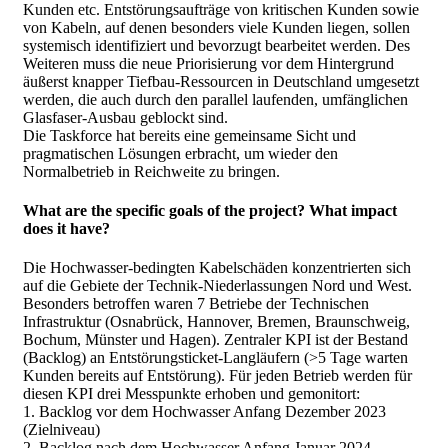
Kunden etc. Entstörungsaufträge von kritischen Kunden sowie
von Kabeln, auf denen besonders viele Kunden liegen, sollen
systemisch identifiziert und bevorzugt bearbeitet werden. Des
Weiteren muss die neue Priorisierung vor dem Hintergrund
äußerst knapper Tiefbau-Ressourcen in Deutschland umgesetzt
werden, die auch durch den parallel laufenden, umfänglichen
Glasfaser-Ausbau geblockt sind.
Die Taskforce hat bereits eine gemeinsame Sicht und
pragmatischen Lösungen erbracht, um wieder den
Normalbetrieb in Reichweite zu bringen.
What are the specific goals of the project? What impact
does it have?
Die Hochwasser-bedingten Kabelschäden konzentrierten sich
auf die Gebiete der Technik-Niederlassungen Nord und West.
Besonders betroffen waren 7 Betriebe der Technischen
Infrastruktur (Osnabrück, Hannover, Bremen, Braunschweig,
Bochum, Münster und Hagen). Zentraler KPI ist der Bestand
(Backlog) an Entstörungsticket-Langläufern (>5 Tage warten
Kunden bereits auf Entstörung). Für jeden Betrieb werden für
diesen KPI drei Messpunkte erhoben und gemonitort:
1. Backlog vor dem Hochwasser Anfang Dezember 2023
(Zielniveau)
2. Backlog nach dem Hochwasser Anfang Januar 2024