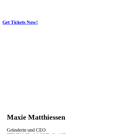
Get Tickets Now!
Skip
to
content
Maxie Matthiessen
Gründerin und CEO