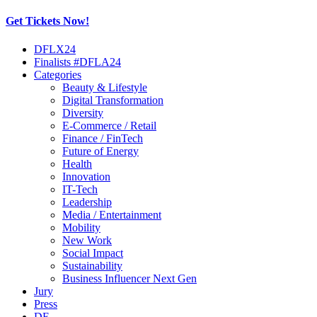
Get Tickets Now!
Skip
DFLX24
to
Finalists #DFLA24
content
Categories
Beauty & Lifestyle
Digital Transformation
Diversity
E-Commerce / Retail
Finance / FinTech
Future of Energy
Health
Innovation
IT-Tech
Leadership
Media / Entertainment
Mobility
New Work
Social Impact
Sustainability
Business Influencer Next Gen
Jury
Press
DE