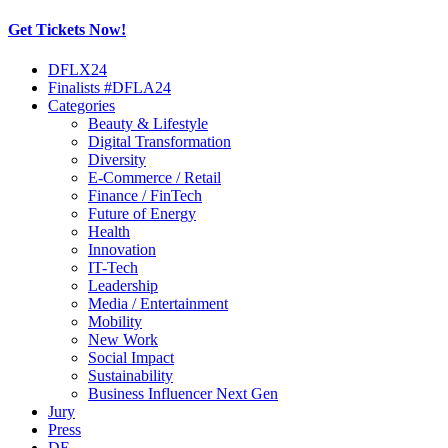
Get Tickets Now!
Skip
DFLX24
to
Finalists #DFLA24
content
Categories
Beauty & Lifestyle
Digital Transformation
Diversity
E-Commerce / Retail
Finance / FinTech
Future of Energy
Health
Innovation
IT-Tech
Leadership
Media / Entertainment
Mobility
New Work
Social Impact
Sustainability
Business Influencer Next Gen
Jury
Press
DE