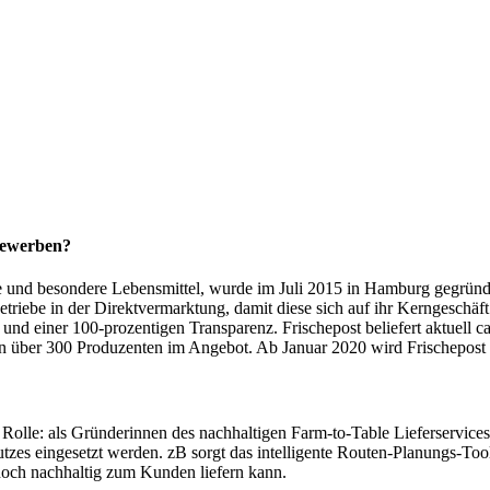
 bewerben?
erte und besondere Lebensmittel, wurde im Juli 2015 in Hamburg gegrün
etriebe in der Direktvermarktung, damit diese sich auf ihr Kerngeschäft
nd einer 100-prozentigen Transparenz. Frischepost beliefert aktuell 
n über 300 Produzenten im Angebot. Ab Januar 2020 wird Frischepost i
e Rolle: als Gründerinnen des nachhaltigen Farm-to-Table Lieferservices
tzes eingesetzt werden. zB sorgt das intelligente Routen-Planungs-Too
och nachhaltig zum Kunden liefern kann.