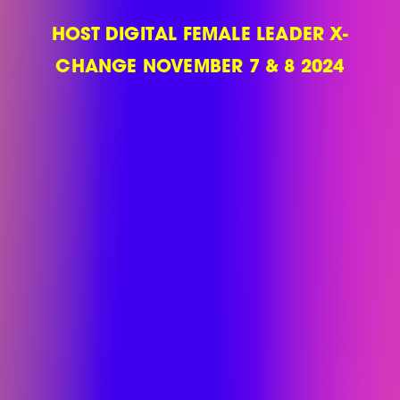
HOST DIGITAL FEMALE LEADER X-
CHANGE NOVEMBER 7 & 8 2024