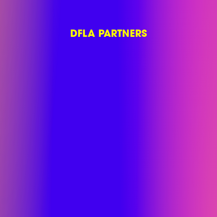
DFLA PARTNERS