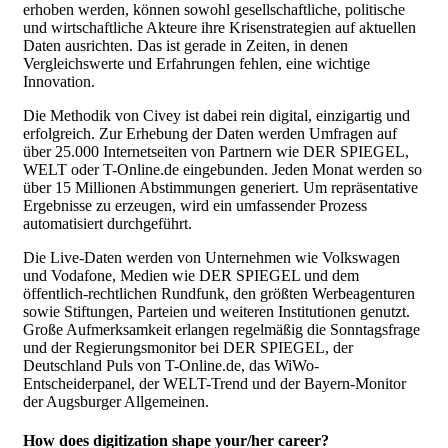
erhoben werden, können sowohl gesellschaftliche, politische
und wirtschaftliche Akteure ihre Krisenstrategien auf aktuellen
Daten ausrichten. Das ist gerade in Zeiten, in denen
Vergleichswerte und Erfahrungen fehlen, eine wichtige
Innovation.
Die Methodik von Civey ist dabei rein digital, einzigartig und
erfolgreich. Zur Erhebung der Daten werden Umfragen auf
über 25.000 Internetseiten von Partnern wie DER SPIEGEL,
WELT oder T-Online.de eingebunden. Jeden Monat werden so
über 15 Millionen Abstimmungen generiert. Um repräsentative
Ergebnisse zu erzeugen, wird ein umfassender Prozess
automatisiert durchgeführt.
Die Live-Daten werden von Unternehmen wie Volkswagen
und Vodafone, Medien wie DER SPIEGEL und dem
öffentlich-rechtlichen Rundfunk, den größten Werbeagenturen
sowie Stiftungen, Parteien und weiteren Institutionen genutzt.
Große Aufmerksamkeit erlangen regelmäßig die Sonntagsfrage
und der Regierungsmonitor bei DER SPIEGEL, der
Deutschland Puls von T-Online.de, das WiWo-
Entscheiderpanel, der WELT-Trend und der Bayern-Monitor
der Augsburger Allgemeinen.
How does digitization shape your/her career?