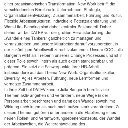
einer organisatorischen Transformation. New Work betrifft die
verschiedensten Bereiche in Unternehmen: Strategie,
Organisationsentwicklung, Zusammenarbeit, Führung und Kultur.
Flexible Arbeitsstrukturen, individuelle Potenzialentfaltung und
Work-Life- Blending sind dabei zentraler Bestandteil. Daher
stehen wir bei DATEV vor der großen Herausforderung, den
„Wandel eines Tankers“ ganzheitlich zu managen und
voranzutreiben und unsere Mitarbeiter darauf vorzubereiten, in
der zukünftigen Arbeitswelt zurechtzukommen. Unsere COO Julia
Bangerth wirkt als Treiberin unseres Change-Prozesses und ist in
dieser Rolle sowohl intern als auch extern stark sichtbar und
prägend. Sie setzt die Schwerpunkte ihrer HR-Arbeit
insbesondere auf das Thema New Work: Organisationskultur,
Diversity, Agiles Arbeiten, Führung, neue Lernformen und
vernetzte Zusammenarbeit.
In ihrer Zeit bei DATEV konnte Julia Bangerth bereits viele
Themen aktiv angehen und verändern, neue Wege in der
Personalarbeit beschreiten und damit den Wandel sowohl mit
Wirkung nach innen als auch nach außen stark vorantreiben. Zu
diesen Themen gehören unter anderem die Etablierung eines
neuen Rollen- und Verantwortungsebenenkonzepts, der Wandel
der Arbeitswelten, die Weiterentwicklung des