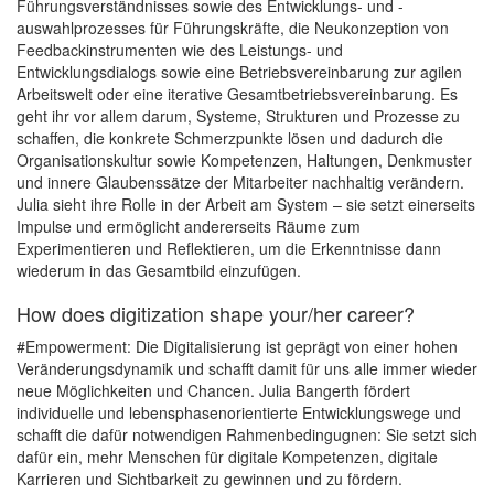
Führungsverständnisses sowie des Entwicklungs- und -
auswahlprozesses für Führungskräfte, die Neukonzeption von
Feedbackinstrumenten wie des Leistungs- und
Entwicklungsdialogs sowie eine Betriebsvereinbarung zur agilen
Arbeitswelt oder eine iterative Gesamtbetriebsvereinbarung. Es
geht ihr vor allem darum, Systeme, Strukturen und Prozesse zu
schaffen, die konkrete Schmerzpunkte lösen und dadurch die
Organisationskultur sowie Kompetenzen, Haltungen, Denkmuster
und innere Glaubenssätze der Mitarbeiter nachhaltig verändern.
Julia sieht ihre Rolle in der Arbeit am System – sie setzt einerseits
Impulse und ermöglicht andererseits Räume zum
Experimentieren und Reflektieren, um die Erkenntnisse dann
wiederum in das Gesamtbild einzufügen.
How does digitization shape your/her career?
#Empowerment: Die Digitalisierung ist geprägt von einer hohen
Veränderungsdynamik und schafft damit für uns alle immer wieder
neue Möglichkeiten und Chancen. Julia Bangerth fördert
individuelle und lebensphasenorientierte Entwicklungswege und
schafft die dafür notwendigen Rahmenbedingugnen: Sie setzt sich
dafür ein, mehr Menschen für digitale Kompetenzen, digitale
Karrieren und Sichtbarkeit zu gewinnen und zu fördern.