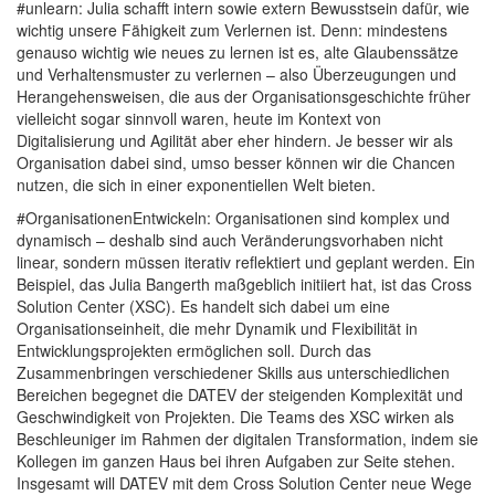
#unlearn: Julia schafft intern sowie extern Bewusstsein dafür, wie
wichtig unsere Fähigkeit zum Verlernen ist. Denn: mindestens
genauso wichtig wie neues zu lernen ist es, alte Glaubenssätze
und Verhaltensmuster zu verlernen – also Überzeugungen und
Herangehensweisen, die aus der Organisationsgeschichte früher
vielleicht sogar sinnvoll waren, heute im Kontext von
Digitalisierung und Agilität aber eher hindern. Je besser wir als
Organisation dabei sind, umso besser können wir die Chancen
nutzen, die sich in einer exponentiellen Welt bieten.
#OrganisationenEntwickeln: Organisationen sind komplex und
dynamisch – deshalb sind auch Veränderungsvorhaben nicht
linear, sondern müssen iterativ reflektiert und geplant werden. Ein
Beispiel, das Julia Bangerth maßgeblich initiiert hat, ist das Cross
Solution Center (XSC). Es handelt sich dabei um eine
Organisationseinheit, die mehr Dynamik und Flexibilität in
Entwicklungsprojekten ermöglichen soll. Durch das
Zusammenbringen verschiedener Skills aus unterschiedlichen
Bereichen begegnet die DATEV der steigenden Komplexität und
Geschwindigkeit von Projekten. Die Teams des XSC wirken als
Beschleuniger im Rahmen der digitalen Transformation, indem sie
Kollegen im ganzen Haus bei ihren Aufgaben zur Seite stehen.
Insgesamt will DATEV mit dem Cross Solution Center neue Wege