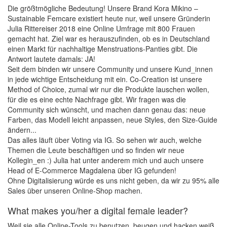
Die größtmögliche Bedeutung! Unsere Brand Kora Mikino –
Sustainable Femcare existiert heute nur, weil unsere Gründerin
Julia Rittereiser 2018 eine Online Umfrage mit 800 Frauen
gemacht hat. Ziel war es herauszufinden, ob es in Deutschland
einen Markt für nachhaltige Menstruations-Panties gibt. Die
Antwort lautete damals: JA!
Seit dem binden wir unsere Community und unsere Kund_innen
in jede wichtige Entscheidung mit ein. Co-Creation ist unsere
Method of Choice, zumal wir nur die Produkte lauschen wollen,
für die es eine echte Nachfrage gibt. Wir fragen was die
Community sich wünscht, und machen dann genau das: neue
Farben, das Modell leicht anpassen, neue Styles, den Size-Guide
ändern...
Das alles läuft über Voting via IG. So sehen wir auch, welche
Themen die Leute beschäftigen und so finden wir neue
Kollegin_en :) Julia hat unter anderem mich und auch unsere
Head of E-Commerce Magdalena über IG gefunden!
Ohne Digitalisierung würde es uns nicht geben, da wir zu 95% alle
Sales über unseren Online-Shop machen.
What makes you/her a digital female leader?
Weil sie alle Online-Tools zu benutzen, beugen und hacken weiß