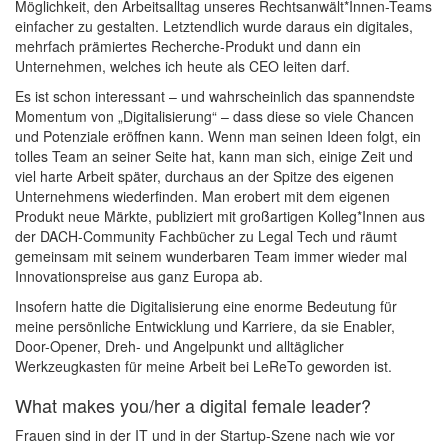
Möglichkeit, den Arbeitsalltag unseres Rechtsanwält*Innen-Teams
einfacher zu gestalten. Letztendlich wurde daraus ein digitales,
mehrfach prämiertes Recherche-Produkt und dann ein
Unternehmen, welches ich heute als CEO leiten darf.
Es ist schon interessant – und wahrscheinlich das spannendste
Momentum von „Digitalisierung“ – dass diese so viele Chancen
und Potenziale eröffnen kann. Wenn man seinen Ideen folgt, ein
tolles Team an seiner Seite hat, kann man sich, einige Zeit und
viel harte Arbeit später, durchaus an der Spitze des eigenen
Unternehmens wiederfinden. Man erobert mit dem eigenen
Produkt neue Märkte, publiziert mit großartigen Kolleg*Innen aus
der DACH-Community Fachbücher zu Legal Tech und räumt
gemeinsam mit seinem wunderbaren Team immer wieder mal
Innovationspreise aus ganz Europa ab.
Insofern hatte die Digitalisierung eine enorme Bedeutung für
meine persönliche Entwicklung und Karriere, da sie Enabler,
Door-Opener, Dreh- und Angelpunkt und alltäglicher
Werkzeugkasten für meine Arbeit bei LeReTo geworden ist.
What makes you/her a digital female leader?
Frauen sind in der IT und in der Startup-Szene nach wie vor