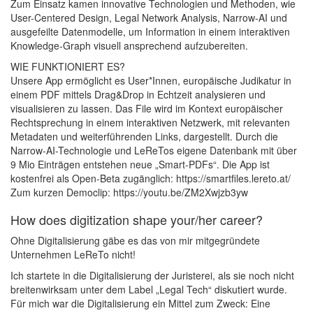
Zum Einsatz kamen innovative Technologien und Methoden, wie
User-Centered Design, Legal Network Analysis, Narrow-AI und
ausgefeilte Datenmodelle, um Information in einem interaktiven
Knowledge-Graph visuell ansprechend aufzubereiten.
WIE FUNKTIONIERT ES?
Unsere App ermöglicht es User*Innen, europäische Judikatur in
einem PDF mittels Drag&Drop in Echtzeit analysieren und
visualisieren zu lassen. Das File wird im Kontext europäischer
Rechtsprechung in einem interaktiven Netzwerk, mit relevanten
Metadaten und weiterführenden Links, dargestellt. Durch die
Narrow-AI-Technologie und LeReTos eigene Datenbank mit über
9 Mio Einträgen entstehen neue „Smart-PDFs“. Die App ist
kostenfrei als Open-Beta zugänglich: https://smartfiles.lereto.at/
Zum kurzen Democlip: https://youtu.be/ZM2Xwjzb3yw
How does digitization shape your/her career?
Ohne Digitalisierung gäbe es das von mir mitgegründete
Unternehmen LeReTo nicht!
Ich startete in die Digitalisierung der Juristerei, als sie noch nicht
breitenwirksam unter dem Label „Legal Tech“ diskutiert wurde.
Für mich war die Digitalisierung ein Mittel zum Zweck: Eine