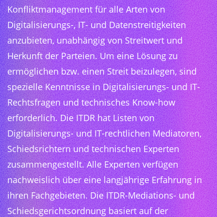
Konfliktmanagement für alle Arten von
Digitalisierungs-, IT- und Datenstreitigkeiten
anzubieten, unabhängig von Streitwert und
Herkunft der Parteien. Um eine Lösung zu
ermöglichen bzw. einen Streit beizulegen, sind
spezielle Kenntnisse in Digitalisierungs- und IT-
Rechtsfragen und technisches Know-how
erforderlich. Die ITDR hat Listen von
Digitalisierungs- und IT-rechtlichen Mediatoren,
Schiedsrichtern und technischen Experten
zusammengestellt. Alle Experten verfügen
nachweislich über eine langjährige Erfahrung in
ihren Fachgebieten. Die ITDR-Mediations- und
Schiedsgerichtsordnung basiert auf der