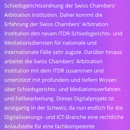
Schiedsgerichtsordnung der Swiss Chambers'
Arbitration Institution. Daher kommt die
Erfahrung der Swiss Chambers' Arbitration
Institution den neuen ITDR-Schiedsgerichts- und
Mediationsdiensten für nationale und
internationale Fälle sehr zugute. Darüber hinaus
arbeitet die Swiss Chambers' Arbitration
Institution mit dem ITDR zusammen und
unterstützt mit profundem und tiefem Wissen
über Schiedsgerichts- und Mediationsverfahren
und Fallbearbeitung. Dieses Digitalprojekt ist
einzigartig in der Schweiz, da nun endlich für die
Digitalisierungs- und ICT-Branche eine rechtliche
Anlaufstelle für eine fachkompetente