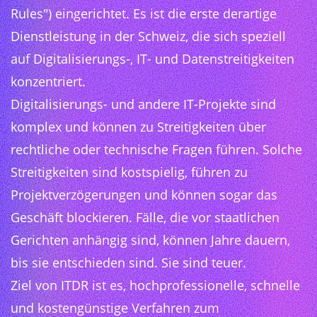
Rules") eingerichtet. Es ist die erste derartige
Dienstleistung in der Schweiz, die sich speziell
auf Digitalisierungs-, IT- und Datenstreitigkeiten
konzentriert.
Digitalisierungs- und andere IT-Projekte sind
komplex und können zu Streitigkeiten über
rechtliche oder technische Fragen führen. Solche
Streitigkeiten sind kostspielig, führen zu
Projektverzögerungen und können sogar das
Geschäft blockieren. Fälle, die vor staatlichen
Gerichten anhängig sind, können Jahre dauern,
bis sie entschieden sind. Sie sind teuer.
Ziel von ITDR ist es, hochprofessionelle, schnelle
und kostengünstige Verfahren zum