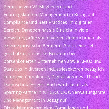
Beratung von VR-Mitgliedern und
Führungskräften (Management) in Bezug auf
Compliance und Best Practices im digitalen
Bereich. Daneben hat sie Einsicht in viele
Verwaltungsräte von diversen Unternehmen als
externe juristische Beraterin. Sie ist eine sehr
geschätzte juristische Beraterin bei
börsenkotierten Unternehmen sowie KMUs und
Start-ups in diversen Industriesektoren bezüglich
komplexe Compliance, Digitalisierungs-, IT und
Datenschutz-Fragen. Auch wird sie oft als
Sparring-Partnerin für CEO, CIOs, Verwaltungsräte
und Management in Bezug auf
Digitalisierungsprojekte, Compliance und