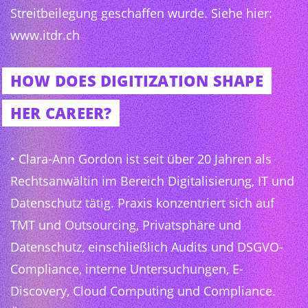
Streitbeilegung geschaffen wurde. Siehe hier:
www.itdr.ch
HOW DOES DIGITIZATION SHAPE
HER CAREER?
• Clara-Ann Gordon ist seit über 20 Jahren als
Rechtsanwältin im Bereich Digitalisierung, IT und
Datenschutz tätig. Praxis konzentriert sich auf
TMT und Outsourcing, Privatsphäre und
Datenschutz, einschließlich Audits und DSGVO-
Compliance, interne Untersuchungen, E-
Discovery, Cloud Computing und Compliance.