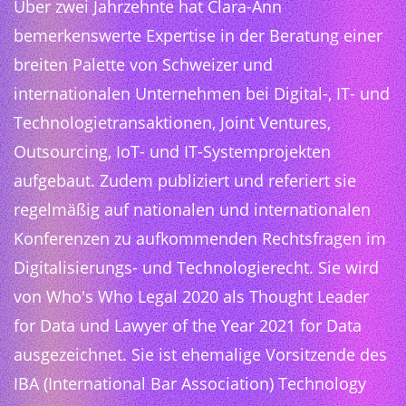
Über zwei Jahrzehnte hat Clara-Ann
bemerkenswerte Expertise in der Beratung einer
breiten Palette von Schweizer und
internationalen Unternehmen bei Digital-, IT- und
Technologietransaktionen, Joint Ventures,
Outsourcing, IoT- und IT-Systemprojekten
aufgebaut. Zudem publiziert und referiert sie
regelmäßig auf nationalen und internationalen
Konferenzen zu aufkommenden Rechtsfragen im
Digitalisierungs- und Technologierecht. Sie wird
von Who's Who Legal 2020 als Thought Leader
for Data und Lawyer of the Year 2021 for Data
ausgezeichnet. Sie ist ehemalige Vorsitzende des
IBA (International Bar Association) Technology