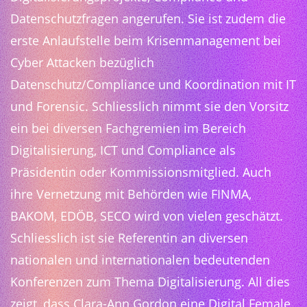
Datenschutzfragen angerufen. Sie ist zudem die
erste Anlaufstelle beim Krisenmanagement bei
Cyber Attacken bezüglich
Datenschutz/Compliance und Koordination mit IT
und Forensic. Schliesslich nimmt sie den Vorsitz
ein bei diversen Fachgremien im Bereich
Digitalisierung, ICT und Compliance als
Präsidentin oder Kommissionsmitglied. Auch
ihre Vernetzung mit Behörden wie FINMA,
BAKOM, EDÖB, SECO wird von vielen geschätzt.
Schliesslich ist sie Referentin an diversen
nationalen und internationalen bedeutenden
Konferenzen zum Thema Digitalisierung. All dies
zeigt, dass Clara-Ann Gordon eine Digital Female