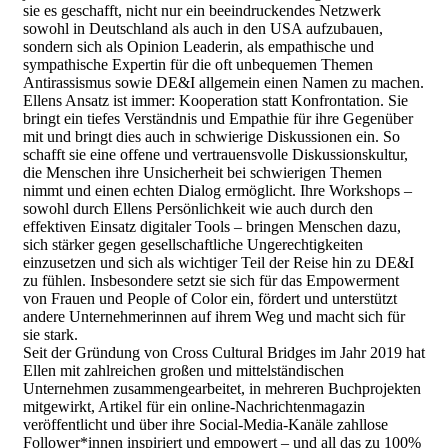
sie es geschafft, nicht nur ein beeindruckendes Netzwerk
sowohl in Deutschland als auch in den USA aufzubauen,
sondern sich als Opinion Leaderin, als empathische und
sympathische Expertin für die oft unbequemen Themen
Antirassismus sowie DE&I allgemein einen Namen zu machen.
Ellens Ansatz ist immer: Kooperation statt Konfrontation. Sie
bringt ein tiefes Verständnis und Empathie für ihre Gegenüber
mit und bringt dies auch in schwierige Diskussionen ein. So
schafft sie eine offene und vertrauensvolle Diskussionskultur,
die Menschen ihre Unsicherheit bei schwierigen Themen
nimmt und einen echten Dialog ermöglicht. Ihre Workshops –
sowohl durch Ellens Persönlichkeit wie auch durch den
effektiven Einsatz digitaler Tools – bringen Menschen dazu,
sich stärker gegen gesellschaftliche Ungerechtigkeiten
einzusetzen und sich als wichtiger Teil der Reise hin zu DE&I
zu fühlen. Insbesondere setzt sie sich für das Empowerment
von Frauen und People of Color ein, fördert und unterstützt
andere Unternehmerinnen auf ihrem Weg und macht sich für
sie stark.
Seit der Gründung von Cross Cultural Bridges im Jahr 2019 hat
Ellen mit zahlreichen großen und mittelständischen
Unternehmen zusammengearbeitet, in mehreren Buchprojekten
mitgewirkt, Artikel für ein online-Nachrichtenmagazin
veröffentlicht und über ihre Social-Media-Kanäle zahllose
Follower*innen inspiriert und empowert – und all das zu 100%