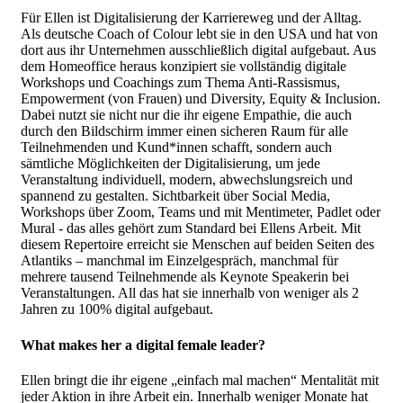
Für Ellen ist Digitalisierung der Karriereweg und der Alltag.
Als deutsche Coach of Colour lebt sie in den USA und hat von
dort aus ihr Unternehmen ausschließlich digital aufgebaut. Aus
dem Homeoffice heraus konzipiert sie vollständig digitale
Workshops und Coachings zum Thema Anti-Rassismus,
Empowerment (von Frauen) und Diversity, Equity & Inclusion.
Dabei nutzt sie nicht nur die ihr eigene Empathie, die auch
durch den Bildschirm immer einen sicheren Raum für alle
Teilnehmenden und Kund*innen schafft, sondern auch
sämtliche Möglichkeiten der Digitalisierung, um jede
Veranstaltung individuell, modern, abwechslungsreich und
spannend zu gestalten. Sichtbarkeit über Social Media,
Workshops über Zoom, Teams und mit Mentimeter, Padlet oder
Mural - das alles gehört zum Standard bei Ellens Arbeit. Mit
diesem Repertoire erreicht sie Menschen auf beiden Seiten des
Atlantiks – manchmal im Einzelgespräch, manchmal für
mehrere tausend Teilnehmende als Keynote Speakerin bei
Veranstaltungen. All das hat sie innerhalb von weniger als 2
Jahren zu 100% digital aufgebaut.
What makes her a digital female leader?
Ellen bringt die ihr eigene „einfach mal machen“ Mentalität mit
jeder Aktion in ihre Arbeit ein. Innerhalb weniger Monate hat