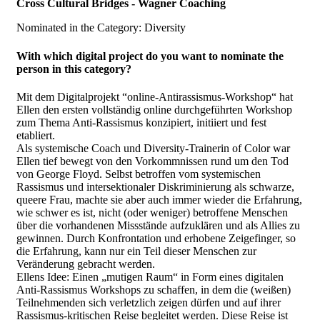
Cross Cultural Bridges - Wagner Coaching
Nominated in the Category: Diversity
With which digital project do you want to nominate the
person in this category?
Mit dem Digitalprojekt “online-Antirassismus-Workshop“ hat
Ellen den ersten vollständig online durchgeführten Workshop
zum Thema Anti-Rassismus konzipiert, initiiert und fest
etabliert.
Als systemische Coach und Diversity-Trainerin of Color war
Ellen tief bewegt von den Vorkommnissen rund um den Tod
von George Floyd. Selbst betroffen vom systemischen
Rassismus und intersektionaler Diskriminierung als schwarze,
queere Frau, machte sie aber auch immer wieder die Erfahrung,
wie schwer es ist, nicht (oder weniger) betroffene Menschen
über die vorhandenen Missstände aufzuklären und als Allies zu
gewinnen. Durch Konfrontation und erhobene Zeigefinger, so
die Erfahrung, kann nur ein Teil dieser Menschen zur
Veränderung gebracht werden.
Ellens Idee: Einen „mutigen Raum“ in Form eines digitalen
Anti-Rassismus Workshops zu schaffen, in dem die (weißen)
Teilnehmenden sich verletzlich zeigen dürfen und auf ihrer
Rassismus-kritischen Reise begleitet werden. Diese Reise ist