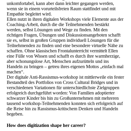
unkomfortabel, kann aber dann leichter gegangen werden,
wenn sie in einem vorurteilsfreien Raum stattfindet und mit
Empathie begleitet wird.
Ellen nutzt in ihren digitalen Workshops viele Elemente aus der
Coaching-Arbeit, durch die die Teilnehmenden bestärkt
werden, selbst Lösungen und Wege zu finden. Mit den
richtigen Fragen, Übungen und Diskussionsangeboten schafft
sie es, selbst in großen Gruppen individuell Lösungen für die
Teilnehmenden zu finden und eine besondere virtuelle Nähe zu
schaffen. Ohne klassischen Frontalunterricht vermittelt Ellen
eine Fülle von Wissen und schafft es durch ihre warmherzige,
aber schonungslose Art, Menschen aufzurütteln und ins
Handeln zu bringen – getreu ihres eigenen Mottos „einfach mal
machen“.
Der digitale Anti-Rassismus-workshop ist mittlerweile ein fester
Bestandteil des Portfolios von Cross Cultural Bridges und in
verschiedenen Variationen für unterschiedlichste Zielgruppen
erfolgreich durchgeführt worden: Von Familien adoptierter
schwarzer Kinder bis hin zu Großunternehmen mit mehreren
tausend workshop-Teilnehmenden konnten sich erfolgreich auf
die Reise hin zu Rassismus-kritischem Denken und Handeln
begeben.
How does digitization shape her career?