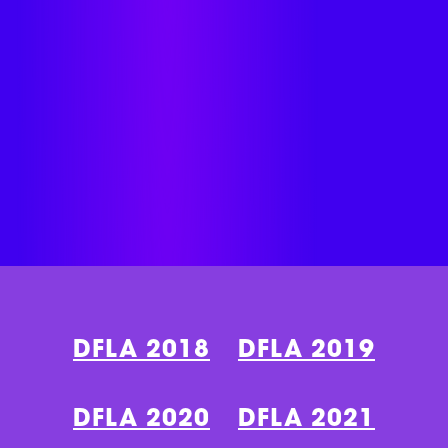
DFLA 2018
DFLA 2019
DFLA 2020
DFLA 2021