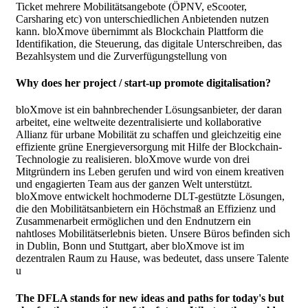
Ticket mehrere Mobilitätsangebote (ÖPNV, eScooter,
Carsharing etc) von unterschiedlichen Anbietenden nutzen
kann. bloXmove übernimmt als Blockchain Plattform die
Identifikation, die Steuerung, das digitale Unterschreiben, das
Bezahlsystem und die Zurverfügungstellung von
Why does her project / start-up promote digitalisation?
bloXmove ist ein bahnbrechender Lösungsanbieter, der daran
arbeitet, eine weltweite dezentralisierte und kollaborative
Allianz für urbane Mobilität zu schaffen und gleichzeitig eine
effiziente grüne Energieversorgung mit Hilfe der Blockchain-
Technologie zu realisieren. bloXmove wurde von drei
Mitgründern ins Leben gerufen und wird von einem kreativen
und engagierten Team aus der ganzen Welt unterstützt.
bloXmove entwickelt hochmoderne DLT-gestützte Lösungen,
die den Mobilitätsanbietern ein Höchstmaß an Effizienz und
Zusammenarbeit ermöglichen und den Endnutzern ein
nahtloses Mobilitätserlebnis bieten. Unsere Büros befinden sich
in Dublin, Bonn und Stuttgart, aber bloXmove ist im
dezentralen Raum zu Hause, was bedeutet, dass unsere Talente
u
The DFLA stands for new ideas and paths for today's but