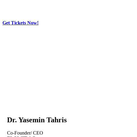
Get Tickets Now!
Skip
to
content
Dr. Yasemin Tahris
Co-Founder/ CEO