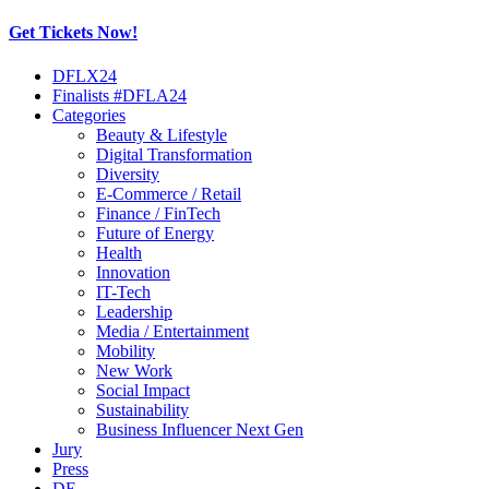
Get Tickets Now!
Skip
DFLX24
to
Finalists #DFLA24
content
Categories
Beauty & Lifestyle
Digital Transformation
Diversity
E-Commerce / Retail
Finance / FinTech
Future of Energy
Health
Innovation
IT-Tech
Leadership
Media / Entertainment
Mobility
New Work
Social Impact
Sustainability
Business Influencer Next Gen
Jury
Press
DE