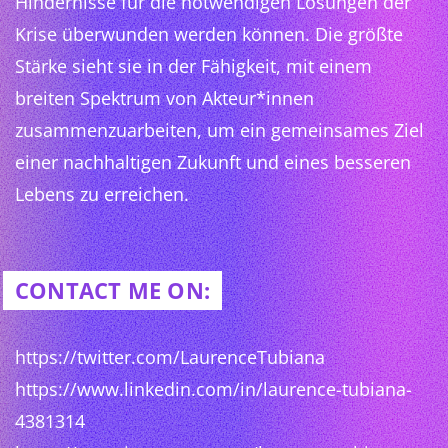
Hindernisse für die notwendigen Lösungen der
Krise überwunden werden können. Die größte
Stärke sieht sie in der Fähigkeit, mit einem
breiten Spektrum von Akteur*innen
zusammenzuarbeiten, um ein gemeinsames Ziel
einer nachhaltigen Zukunft und eines besseren
Lebens zu erreichen.
CONTACT ME ON:
https://twitter.com/LaurenceTubiana
https://www.linkedin.com/in/laurence-tubiana-
4381314