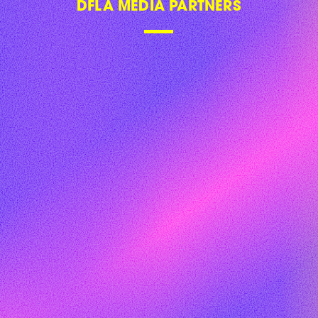
DFLA 2018
DFLA 2019
DFLA 2020
DFLA 2021
DFLA 2022
DFLA 2023
FAQ
CONTACT US
NEWSLETTER
SITE NOTICE
PRIVACY POLICY
PRICAVY SETTINGS
GLOBAL DIGITAL WOMEN