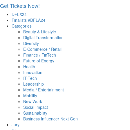
Get Tickets Now!
Skip
DFLX24
to
Finalists #DFLA24
content
Categories
Beauty & Lifestyle
Digital Transformation
Diversity
E-Commerce / Retail
Finance / FinTech
Future of Energy
Health
Innovation
IT-Tech
Leadership
Media / Entertainment
Mobility
New Work
Social Impact
Sustainability
Business Influencer Next Gen
Jury