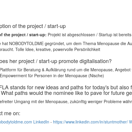
tion of the project / start-up
f the project / start-up:
Projekt ist abgeschlossen / Startup ist bereit
 hat NOBODYTOLDME gegründet, um dem Thema Menopause die Aufm
aucht. Tolle Idee, kreative, powervolle Persönlichkeit
es her project / start-up promote digitalisation?
 Plattform für Beratung & Aufklärung rund um die Menopause, Angebot v
Empowerment für Personen in der Menopause (Nische)
LA stands for new ideas and paths for today's but also f
. What paths would the nominee like to pave for future g
freiter Umgang mit der Menopause, zukünftig weniger Probleme wä
t me on:
bodytoldme.com
LinkedIn
-
https://www.linkedin.com/in/stuntmother/
W