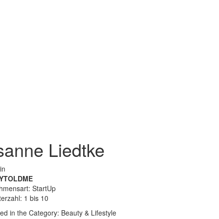
anne Liedtke
in
YTOLDME
hmensart: StartUp
terzahl: 1 bis 10
d in the Category: Beauty & Lifestyle