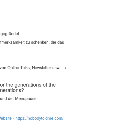
s gegründet
erksamkeit zu schenken, die das
on Online Talks, Newsletter usw. -->
or the generations of the
enerations?
hrend der Menopause
ebsite
-
https://nobodytoldme.com/