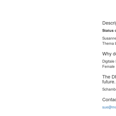
Descrip
Status o
Susanne
Thema br
Why do
Digitale
Female 
The DF
future
Schambe
Contac
sue@mo