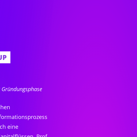
UP
er Gründungsphase
chen
sformationsprozess
ch eine
pitalflüssen. Prof.