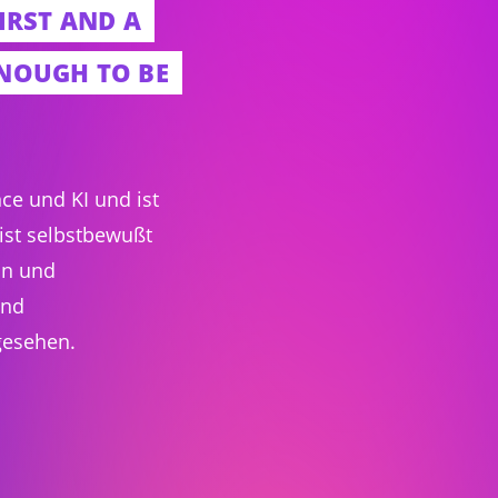
FIRST AND A
ENOUGH TO BE
ce und KI und ist
ist selbstbewußt
in und
ind
gesehen.