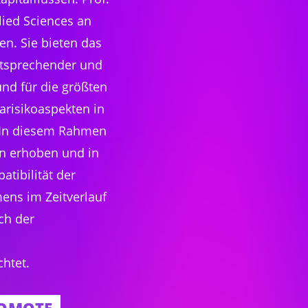
lied Sciences an
n. Sie bieten das
entsprechender und
und für die größten
arisikoaspekten in
. In diesem Rahmen
en erhoben und in
tibilität der
ens im Zeitverlauf
ch der
chtet.