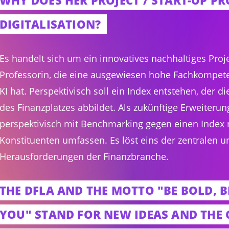
WHY DOES HER PROJECT / START-UP P
DIGITALISATION?
Es handelt sich um ein innovatives nachhaltiges Proje
Professorin, die eine ausgewiesen hohe Fachkompete
KI hat. Perspektivisch soll ein Index entstehen, der di
des Finanzplatzes abbildet. Als zukünftige Erweiterun
perspektivisch mit Benchmarking gegen einen Index
Konstituenten umfassen. Es löst eins der zentralen 
Herausforderungen der Finanzbranche.
THE DFLA AND THE MOTTO "BE BOLD, B
YOU" STAND FOR NEW IDEAS AND THE