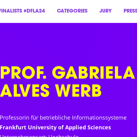
FINALISTS #DFLA24
CATEGORIES
JURY
PRES
PROF. GABRIELA
ALVES WERB
Professorin für betriebliche Informationssysteme
Frankfurt University of Applied Sciences