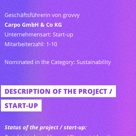
Geschäftsführerin von grovvy
Carpo GmbH & Co KG
Unternehmensart: Start-up
Mitarbeiterzahl: 1-10
Nominated in the Category: Sustainability
DESCRIPTION OF THE PROJECT /
START-UP
Status of the project / start-up: