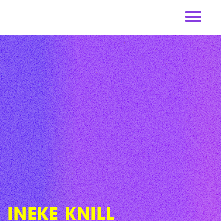
Skip
to
content
INEKE KNILL