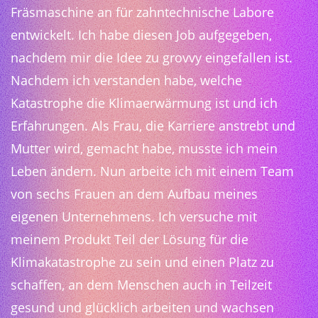
Fräsmaschine an für zahntechnische Labore
entwickelt. Ich habe diesen Job aufgegeben,
nachdem mir die Idee zu grovvy eingefallen ist.
Nachdem ich verstanden habe, welche
Katastrophe die Klimaerwärmung ist und ich
Erfahrungen. Als Frau, die Karriere anstrebt und
Mutter wird, gemacht habe, musste ich mein
Leben ändern. Nun arbeite ich mit einem Team
von sechs Frauen an dem Aufbau meines
eigenen Unternehmens. Ich versuche mit
meinem Produkt Teil der Lösung für die
Klimakatastrophe zu sein und einen Platz zu
schaffen, an dem Menschen auch in Teilzeit
gesund und glücklich arbeiten und wachsen