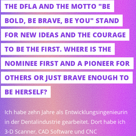
THE DFLA AND THE MOTTO "BE
BOLD, BE BRAVE, BE YOU" STAND
FOR NEW IDEAS AND THE COURAGE
TO BE THE FIRST. WHERE IS THE
NOMINEE FIRST AND A PIONEER FOR
OTHERS OR JUST BRAVE ENOUGH TO
BE HERSELF?
Ich habe zehn Jahre als Entwicklungsingenieurin
in der Dentalindustrie gearbeitet. Dort habe ich
3-D Scanner, CAD Software und CNC