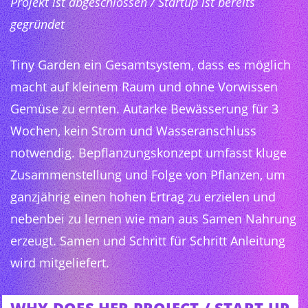
Projekt ist abgeschlossen / Startup ist bereits
gegründet
Tiny Garden ein Gesamtsystem, dass es möglich
macht auf kleinem Raum und ohne Vorwissen
Gemüse zu ernten. Autarke Bewässerung für 3
Wochen, kein Strom und Wasseranschluss
notwendig. Bepflanzungskonzept umfasst kluge
Zusammenstellung und Folge von Pflanzen, um
ganzjährig einen hohen Ertrag zu erzielen und
nebenbei zu lernen wie man aus Samen Nahrung
erzeugt. Samen und Schritt für Schritt Anleitung
wird mitgeliefert.