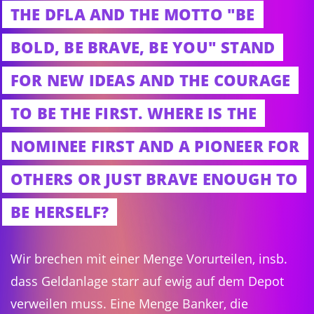
THE DFLA AND THE MOTTO "BE
BOLD, BE BRAVE, BE YOU" STAND
FOR NEW IDEAS AND THE COURAGE
TO BE THE FIRST. WHERE IS THE
NOMINEE FIRST AND A PIONEER FOR
OTHERS OR JUST BRAVE ENOUGH TO
BE HERSELF?
Wir brechen mit einer Menge Vorurteilen, insb.
dass Geldanlage starr auf ewig auf dem Depot
verweilen muss. Eine Menge Banker, die