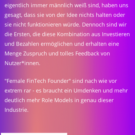
eigentlich immer männlich weiß sind, haben uns
gesagt, dass sie von der Idee nichts halten oder
sie nicht funktionieren würde. Dennoch sind wir
die Ersten, die diese Kombination aus Investieren
und Bezahlen ermöglichen und erhalten eine
Menge Zuspruch und tolles Feedback von
Nutzer*innen.
"Female FinTech Founder" sind nach wie vor
extrem rar - es braucht ein Umdenken und mehr
deutlich mehr Role Models in genau dieser
Industrie.