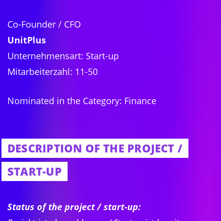
Co-Founder / CFO
UnitPlus
Unternehmensart: Start-up
Mitarbeiterzahl: 11-50
Nominated in the Category: Finance
DESCRIPTION OF THE PROJECT /
START-UP
Status of the project / start-up: