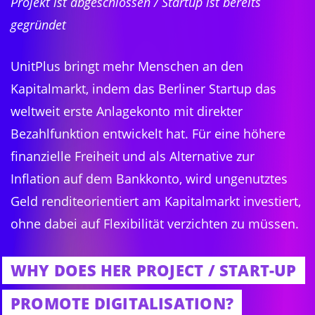
Projekt ist abgeschlossen / Startup ist bereits
gegründet
UnitPlus bringt mehr Menschen an den
Kapitalmarkt, indem das Berliner Startup das
weltweit erste Anlagekonto mit direkter
Bezahlfunktion entwickelt hat. Für eine höhere
finanzielle Freiheit und als Alternative zur
Inflation auf dem Bankkonto, wird ungenutztes
Geld renditeorientiert am Kapitalmarkt investiert,
ohne dabei auf Flexibilität verzichten zu müssen.
WHY DOES HER PROJECT / START-UP
PROMOTE DIGITALISATION?