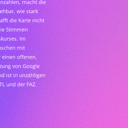
nnzahlen, macht die
ehbar, wie stark
fft die Karte nicht
die Stimmen
skurses. Im
nschen mit
 einen offenen,
ützung von Google
 ist in unzähligen
RTL und der FAZ.