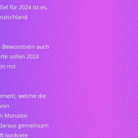
el für 2024 ist es,
eutschland
en Bewusstsein auch
rte sollen 2024
ion mit
ement, welche die
 von
en Monaten
 daraus gemeinsam
ft konkrete