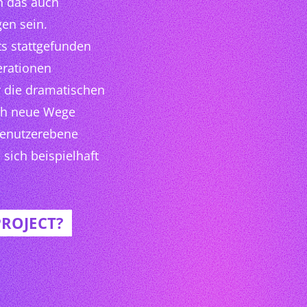
n das auch
en sein.
ts stattgefunden
erationen
ur die dramatischen
uch neue Wege
Benutzerebene
 sich beispielhaft
PROJECT?