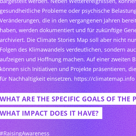
dargestellt werden. Neben Wetterereignissen, könne
gesundheitliche Probleme oder psychische Belastung
Veränderungen, die in den vergangenen Jahren berei
haben, werden dokumentiert und für zukünftige Gen
archiviert. Die Climate Stories Map soll aber nicht n
Folgen des Klimawandels verdeutlichen, sondern a
aufzeigen und Hoffnung machen. Auf einer zweiten 
können sich Initiativen und Projekte präsentieren, die
für Nachhaltigkeit einsetzen. https://climatemap.info
WHAT ARE THE SPECIFIC GOALS OF THE 
WHAT IMPACT DOES IT HAVE?
#RaisingAwareness