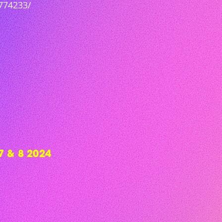
7774233/
 & 8 2024