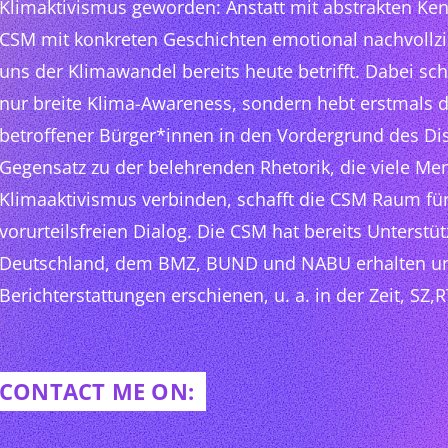
Klimaktivismus geworden: Anstatt mit abstrakten Ke
CSM mit konkreten Geschichten emotional nachvollzi
uns der Klimawandel bereits heute betrifft. Dabei scha
nur breite Klima-Awareness, sondern hebt erstmals 
betroffener Bürger*innen in den Vordergrund des Di
Gegensatz zu der belehrenden Rhetorik, die viele Me
Klimaaktivismus verbinden, schafft die CSM Raum für
vorurteilsfreien Dialog. Die CSM hat bereits Unterst
Deutschland, dem BMZ, BUND und NABU erhalten und
Berichterstattungen erschienen, u. a. in der Zeit, SZ,
CONTACT ME ON: