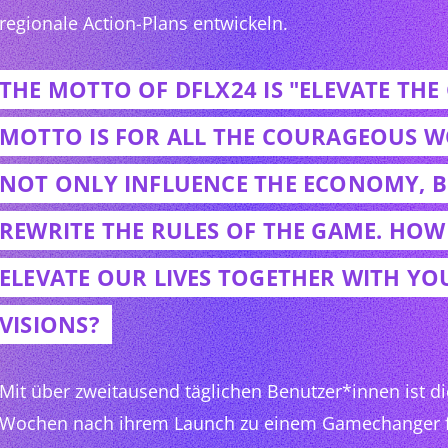
regionale Action-Plans entwickeln.
THE MOTTO OF DFLX24 IS "ELEVATE THE 
MOTTO IS FOR ALL THE COURAGEOUS
NOT ONLY INFLUENCE THE ECONOMY, B
REWRITE THE RULES OF THE GAME. HO
ELEVATE OUR LIVES TOGETHER WITH YO
VISIONS?
Mit über zweitausend täglichen Benutzer*innen ist 
Wochen nach ihrem Launch zu einem Gamechanger f