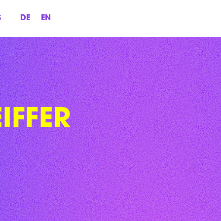
S
DE
EN
IFFER