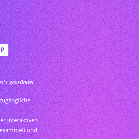
UP
eits gegründet
 zugängliche
r interaktiven
gesammelt und