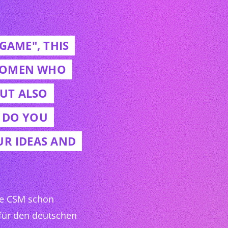
GAME", THIS
 WOMEN WHO
UT ALSO
W DO YOU
UR IDEAS AND
die CSM schon
ür den deutschen