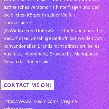
ästhetisches Verständnis hinterfragen und den
weiblichen Körper in seiner Vielfalt
normalisieren.
(2) Wir kreieren Unterwäsche für Frauen und ihre
Bedürfnisse. Unzählige Bedürfnisse werden von
konventionellen Brands nicht adressiert, sei es
Ausfluss, Inkontinenz, Brustkrebs, Menopause.
Genau das ändern wir.
CONTACT ME ON:
https://www.linkedin.com/in/regina-