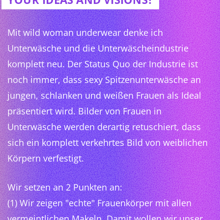
Mit wild woman underwear denke ich
Unterwäsche und die Unterwäscheindustrie
komplett neu. Der Status Quo der Industrie ist
noch immer, dass sexy Spitzenunterwäsche an
jungen, schlanken und weißen Frauen als Ideal
präsentiert wird. Bilder von Frauen in
Unterwäsche werden derartig retuschiert, dass
sich ein komplett verkehrtes Bild von weiblichen
Körpern verfestigt.
Wir setzen an 2 Punkten an:
(1) Wir zeigen "echte" Frauenkörper mit allen
vermeintlichen Makeln. Damit wollen wir unser