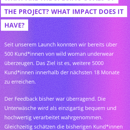
THE PROJECT? WHAT IMPACT DOES IT
HAVE?
Seit unserem Launch konnten wir bereits über
500 Kund*innen von wild woman underwear
überzeugen. Das Ziel ist es, weitere 5000
Kund*innen innerhalb der nächsten 18 Monate
zu erreichen.
Der Feedback bisher war überragend. Die
Unterwäsche wird als einzigartig bequem und
hochwertig verarbeitet wahrgenommen.
Gleichzeitig schätzen die bisherigen Kund*innen