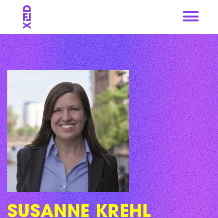
Skip
to
content
SUSANNE KREHL