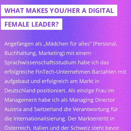
WHAT MAKES YOU/HER A DIGITAL
FEMALE LEADER?
Angefangen als „Mädchen für alles“ (Personal,
Buchhaltung, Marketing) mit einem
Sprachwissenschaftsstudium habe ich das
erfolgreiche FinTech-Unternehmen Barzahlen mit
aufgebaut und erfolgreich am Markt in
Deutschland positioniert. Als einzige Frau im
Management habe ich als Managing Director
Austria and Switzerland die Verantwortung für
die Internationalisierung. Der Markteintritt in
Österreich, Italien und der Schweiz steht bevor.