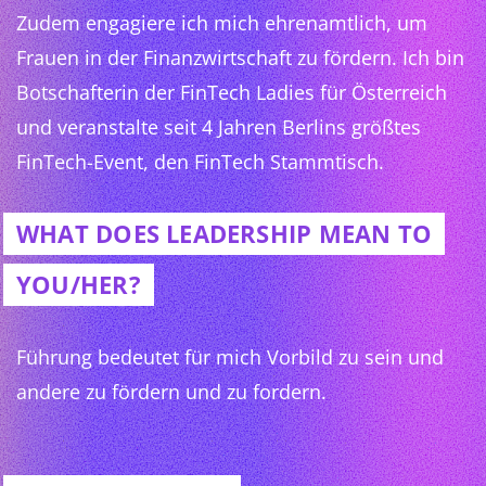
Zudem engagiere ich mich ehrenamtlich, um
Frauen in der Finanzwirtschaft zu fördern. Ich bin
Botschafterin der FinTech Ladies für Österreich
und veranstalte seit 4 Jahren Berlins größtes
FinTech-Event, den FinTech Stammtisch.
WHAT DOES LEADERSHIP MEAN TO
YOU/HER?
Führung bedeutet für mich Vorbild zu sein und
andere zu fördern und zu fordern.