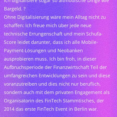
Ich digitalisiere sogar so altmodische Dinge wie
Bargeld. ?
Ohne Digitalisierung wäre mein Alltag nicht zu
schaffen: Ich freue mich über jede neue
technische Errungenschaft und mein Schufa-
Score leidet darunter, dass ich alle Mobile-
Payment-Lösungen und Neobanken
ausprobieren muss. Ich bin froh, in dieser
Aufbruchsperiode der Finanzwirtschaft Teil der
umfangreichen Entwicklungen zu sein und diese
voranzutreiben und dies nicht nur beruflich,
sondern auch mit dem privaten Engagement als
Organisatorin des FinTech Stammtisches, der
2014 das erste FinTech Event in Berlin war.