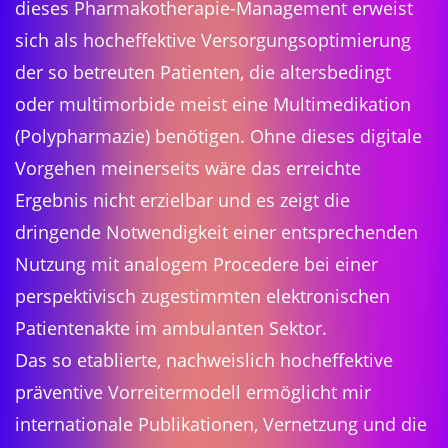
dieses Pharmakotherapie-Management erweist
sich als hocheffektive Versorgungsoptimierung
der so betreuten Patienten, die altersbedingt
oder multimorbide meist eine Multimedikation
(Polypharmazie) benötigen. Ohne dieses digitale
Vorgehen meinerseits wäre das erreichte
Ergebnis nicht erzielbar und es zeigt die
dringende Notwendigkeit einer entsprechenden
Nutzung mit analogem Procedere bei einer
perspektivisch zugestimmten elektronischen
Patientenakte im ambulanten Sektor.
Das so etablierte, nachweislich hocheffektive
präventive Vorreitermodell ermöglicht mir
internationale Publikationen, Vernetzung und die