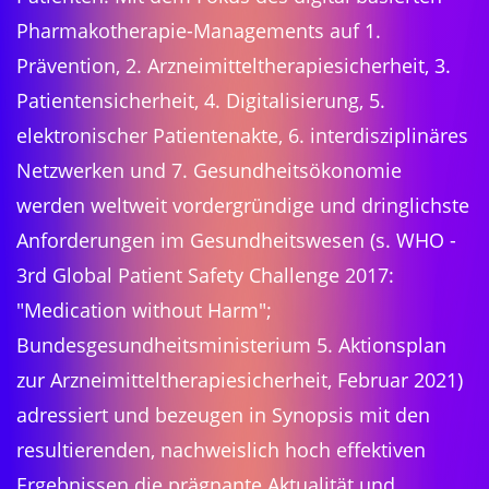
Pharmakotherapie-Managements auf 1.
Prävention, 2. Arzneimitteltherapiesicherheit, 3.
Patientensicherheit, 4. Digitalisierung, 5.
elektronischer Patientenakte, 6. interdisziplinäres
Netzwerken und 7. Gesundheitsökonomie
werden weltweit vordergründige und dringlichste
Anforderungen im Gesundheitswesen (s. WHO -
3rd Global Patient Safety Challenge 2017:
"Medication without Harm";
Bundesgesundheitsministerium 5. Aktionsplan
zur Arzneimitteltherapiesicherheit, Februar 2021)
adressiert und bezeugen in Synopsis mit den
resultierenden, nachweislich hoch effektiven
Ergebnissen die prägnante Aktualität und