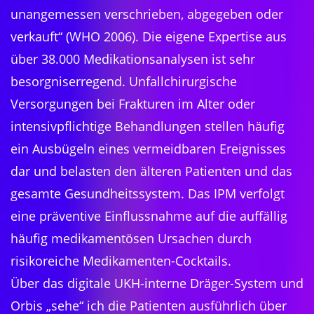
unangemessen verschrieben, abgegeben oder
verkauft“ (WHO 2006). Die eigene Expertise aus
über 38.000 Medikationsanalysen ist sehr
besorgniserregend. Unfallchirurgische
Versorgungen bei Frakturen im Alter oder
intensivpflichtige Behandlungen stellen häufig
ein Ausbügeln eines vermeidbaren Ereignisses
dar und belasten den älteren Patienten und das
gesamte Gesundheitssystem. Das IPM verfolgt
eine präventive Einflussnahme auf die auffällig
häufig medikamentösen Ursachen durch
risikoreiche Medikamenten-Cocktails.
Über das digitale UKH-interne Dräger-System und
Orbis „sehe“ ich die Patienten ausführlich über