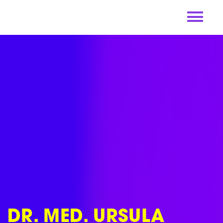
Skip
to
content
DR. MED. URSULA