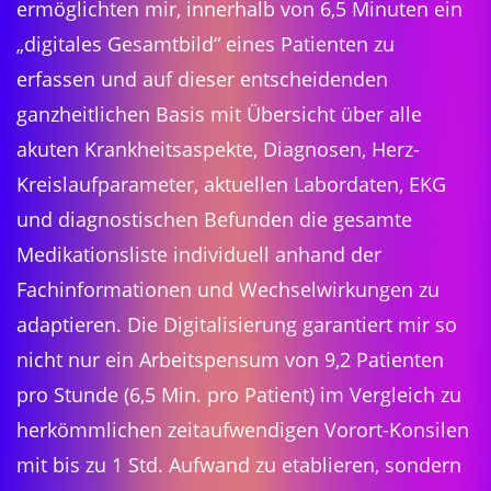
ermöglichten mir, innerhalb von 6,5 Minuten ein
„digitales Gesamtbild“ eines Patienten zu
erfassen und auf dieser entscheidenden
ganzheitlichen Basis mit Übersicht über alle
akuten Krankheitsaspekte, Diagnosen, Herz-
Kreislaufparameter, aktuellen Labordaten, EKG
und diagnostischen Befunden die gesamte
Medikationsliste individuell anhand der
Fachinformationen und Wechselwirkungen zu
adaptieren. Die Digitalisierung garantiert mir so
nicht nur ein Arbeitspensum von 9,2 Patienten
pro Stunde (6,5 Min. pro Patient) im Vergleich zu
herkömmlichen zeitaufwendigen Vorort-Konsilen
mit bis zu 1 Std. Aufwand zu etablieren, sondern