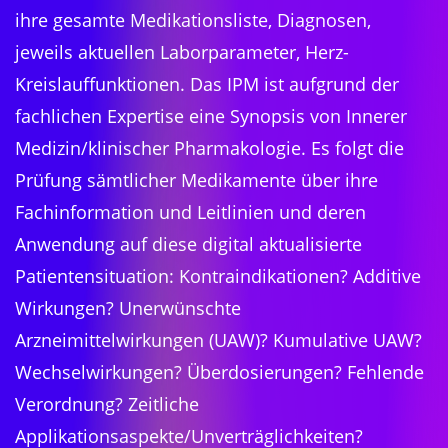
ihre gesamte Medikationsliste, Diagnosen,
jeweils aktuellen Laborparameter, Herz-
Kreislauffunktionen. Das IPM ist aufgrund der
fachlichen Expertise eine Synopsis von Innerer
Medizin/klinischer Pharmakologie. Es folgt die
Prüfung sämtlicher Medikamente über ihre
Fachinformation und Leitlinien und deren
Anwendung auf diese digital aktualisierte
Patientensituation: Kontraindikationen? Additive
Wirkungen? Unerwünschte
Arzneimittelwirkungen (UAW)? Kumulative UAW?
Wechselwirkungen? Überdosierungen? Fehlende
Verordnung? Zeitliche
Applikationsaspekte/Unverträglichkeiten?