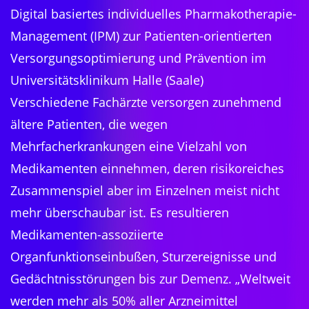
Digital basiertes individuelles Pharmakotherapie-
Management (IPM) zur Patienten-orientierten
Versorgungsoptimierung und Prävention im
Universitätsklinikum Halle (Saale)
Verschiedene Fachärzte versorgen zunehmend
ältere Patienten, die wegen
Mehrfacherkrankungen eine Vielzahl von
Medikamenten einnehmen, deren risikoreiches
Zusammenspiel aber im Einzelnen meist nicht
mehr überschaubar ist. Es resultieren
Medikamenten-assoziierte
Organfunktionseinbußen, Sturzereignisse und
Gedächtnisstörungen bis zur Demenz. „Weltweit
werden mehr als 50% aller Arzneimittel