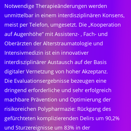
Notwendige Therapieänderungen werden
unmittelbar in einem interdisziplinären Konsens,
meist per Telefon, umgesetzt. Die „Kooperation
auf Augenhöhe“ mit Assistenz- , Fach- und
Oberärzten der Alterstraumatologie und
Intensivmedizin ist ein innovativer
interdisziplinärer Austausch auf der Basis
digitaler Vernetzung von hoher Akzeptanz.
Die Evaluationsergebnisse bezeugen eine
dringend erforderliche und sehr erfolgreich
machbare Prävention und Optimierung der
risikoreichen Polypharmazie: Rückgang des
gefürchteten komplizierenden Delirs um 90,2%
und Sturzereignisse um 83% in der