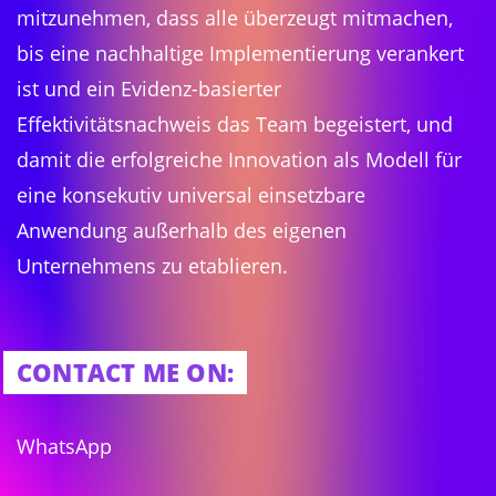
mitzunehmen, dass alle überzeugt mitmachen,
bis eine nachhaltige Implementierung verankert
ist und ein Evidenz-basierter
Effektivitätsnachweis das Team begeistert, und
damit die erfolgreiche Innovation als Modell für
eine konsekutiv universal einsetzbare
Anwendung außerhalb des eigenen
Unternehmens zu etablieren.
CONTACT ME ON:
WhatsApp