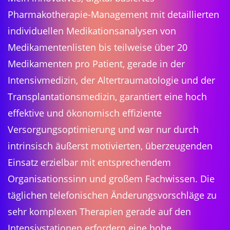
Pharmakotherapie-Management mit detaillierten
individuellen Medikationsanalysen von
Medikamentenlisten bis teilweise über 20
Medikamenten pro Patient, gerade in der
Intensivmedizin, der Altertraumatologie und der
Transplantationsmedizin, garantiert eine hoch
effektive und ökonomisch effiziente
Versorgungsoptimierung und war nur durch
intrinsisch äußerst motivierten, überzeugenden
Einsatz erzielbar mit entsprechendem
Organisationssinn und großem Fachwissen. Die
täglichen telefonischen Änderungsvorschläge zu
sehr komplexen Therapien gerade auf den
Intensivstationen erfordern eine hohe