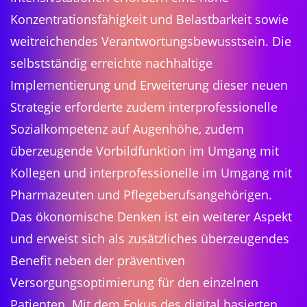
Konzentrationsfähigkeit und Belastbarkeit sowie
weitreichendes Verantwortungsbewusstsein. Die
selbstständig erreichte nachhaltige
Implementierung und Erweiterung dieser neuen
Strategie erforderte zudem interprofessionelle
Sozialkompetenz auf Augenhöhe, zudem
überzeugende Vorbildfunktion im Umgang mit
Kollegen und interprofessionelle im Umgang mit
Pharmazeuten und Pflegeberufsangehörigen.
Das ökonomische Denken ist ein weiterer Aspekt
und erweist sich als zusätzliches überzeugendes
Benefit neben der präventiven
Versorgungsoptimierung für den einzelnen
Patienten. Mit dem Fokus des digital basierten