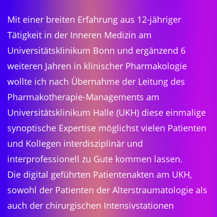
Mit einer breiten Erfahrung aus 12-jähriger
Tätigkeit in der Inneren Medizin am
Universitätsklinikum Bonn und ergänzend 6
weiteren Jahren in klinischer Pharmakologie
wollte ich nach Übernahme der Leitung des
Pharmakotherapie-Managements am
Universitätsklinikum Halle (UKH) diese einmalige
synoptische Expertise möglichst vielen Patienten
und Kollegen interdisziplinär und
interprofessionell zu Gute kommen lassen.
Die digital geführten Patientenakten am UKH,
sowohl der Patienten der Alterstraumatologie als
auch der chirurgischen Intensivstationen