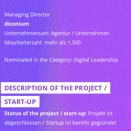
Managing Director
diconium
Unternehmensart: Agentur / Unternehmen
Mitarbeiterzahl: mehr als 1.500
Nominated in the Category: Digital Leadership
DESCRIPTION OF THE PROJECT /
START-UP
Status of the project / start-up:
Projekt ist
abgeschlossen / Startup ist bereits gegründet