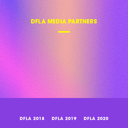
DFLA 2018
DFLA 2019
DFLA 2020
DFLA 2021
DFLA 2022
DFLA 2023
FAQ
CONTACT US
NEWSLETTER
SITE NOTICE
PRIVACY POLICY
PRICAVY SETTINGS
GLOBAL DIGITAL WOMEN