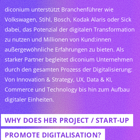
diconium unterstützt Branchenführer wie
Volkswagen, Stihl, Bosch, Kodak Alaris oder Sick
dabei, das Potenzial der digitalen Transformation
zu nutzen und Millionen von Kund:innen
außergewöhnliche Erfahrungen zu bieten. Als
starker Partner begleitet diconium Unternehmen
durch den gesamten Prozess der Digitalisierung:
Von Innovation & Strategy, UX, Data & KI,
Commerce und Technology bis hin zum Aufbau
digitaler Einheiten.
WHY DOES HER PROJECT / START-UP
PROMOTE DIGITALISATION?