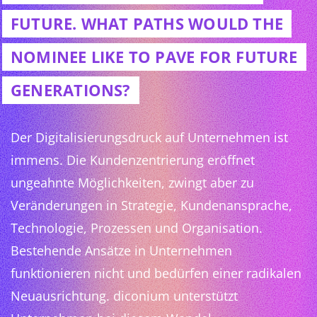
FUTURE. WHAT PATHS WOULD THE
NOMINEE LIKE TO PAVE FOR FUTURE
GENERATIONS?
Der Digitalisierungsdruck auf Unternehmen ist
immens. Die Kundenzentrierung eröffnet
ungeahnte Möglichkeiten, zwingt aber zu
Veränderungen in Strategie, Kundenansprache,
Technologie, Prozessen und Organisation.
Bestehende Ansätze in Unternehmen
funktionieren nicht und bedürfen einer radikalen
Neuausrichtung. diconium unterstützt