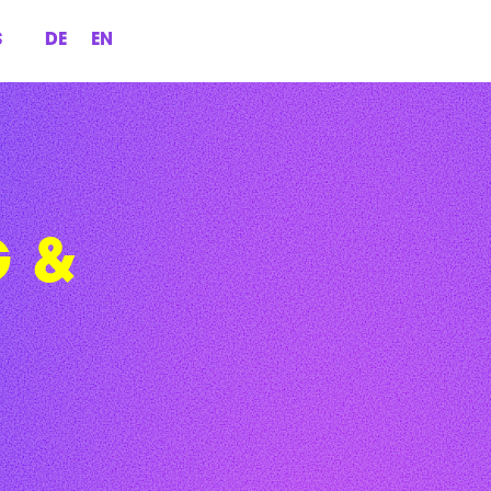
S
DE
EN
G &