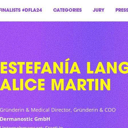
FINALISTS #DFLA24
CATEGORIES
JURY
PRES
ESTEFANÍA LAN
ALICE MARTIN
Gründerin & Medical Director, Gründerin & COO
Dermanostic GmbH