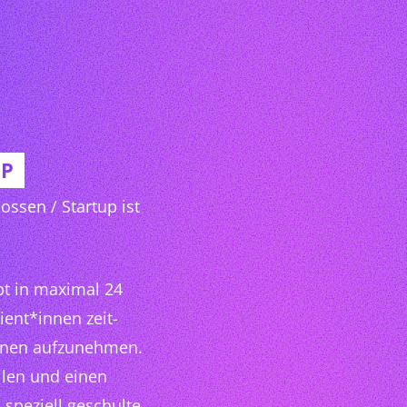
UP
ossen / Startup ist
pt in maximal 24
ient*innen zeit-
innen aufzunehmen.
llen und einen
speziell geschulte