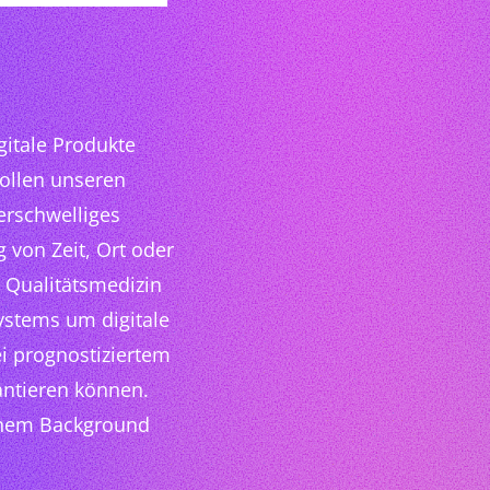
itale Produkte
ollen unseren
erschwelliges
 von Zeit, Ort oder
 Qualitätsmedizin
ystems um digitale
ei prognostiziertem
antieren können.
schem Background