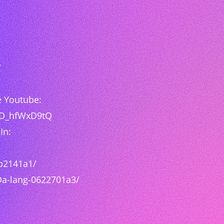
/
e Youtube:
SD_hfWxD9tQ
In:
bb2141a1/
a-lang-0622701a3/