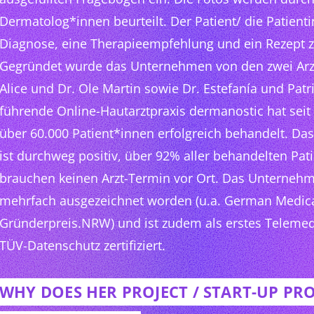
Dermatolog*innen beurteilt. Der Patient/ die Patienti
Diagnose, eine Therapieempfehlung und ein Rezept 
Gegründet wurde das Unternehmen von den zwei Arz
Alice und Dr. Ole Martin sowie Dr. Estefanía und Patr
führende Online-Hautarztpraxis dermanostic hat seit
über 60.000 Patient*innen erfolgreich behandelt. Da
ist durchweg positiv, über 92% aller behandelten Pat
brauchen keinen Arzt-Termin vor Ort. Das Unternehme
mehrfach ausgezeichnet worden (u.a. German Medic
Gründerpreis.NRW) und ist zudem als erstes Teleme
TÜV-Datenschutz zertifiziert.
WHY DOES HER PROJECT / START-UP P