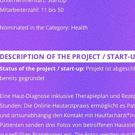
Unternehmensart: StartUp
Mitarbeiterzahl: 11 bis 50
Nominated in the Category: Health
DESCRIPTION OF THE PROJECT / START-
Status of the project / start-up:
Projekt ist abgeschl
bereits gegründet
Eine Haut-Diagnose inklusive Therapieplan und Reze
Stunden: Die Online-Hautarztpraxis ermöglicht es Pat
und ortsunabhängig den Kontakt mit Hautfachärzt*
Patienten senden drei Fotos von betroffenen Hautste
ausgefüllten Fragebogen ein. Die Fotos werden durch 