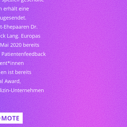
n erhält eine
zugesendet.
t-Ehepaaren Dr.
ick Lang. Europas
 Mai 2020 bereits
s Patientenfeedback
ient*innen
n ist bereits
al Award,
dizin-Unternehmen
ROMOTE