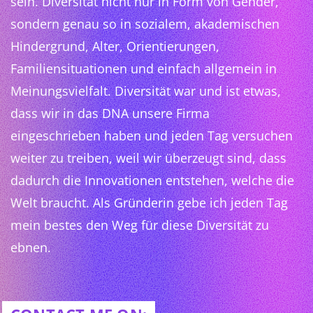
sein. Diversität nicht nur in Form von Gender,
sondern genau so in sozialem, akademischen
Hindergrund, Alter, Orientierungen,
Familiensituationen und einfach allgemein in
Meinungsvielfalt. Diversität war und ist etwas,
dass wir in das DNA unsere Firma
eingeschrieben haben und jeden Tag versuchen
weiter zu treiben, weil wir überzeugt sind, dass
dadurch die Innovationen entstehen, welche die
Welt braucht. Als Gründerin gebe ich jeden Tag
mein bestes den Weg für diese Diversität zu
ebnen.