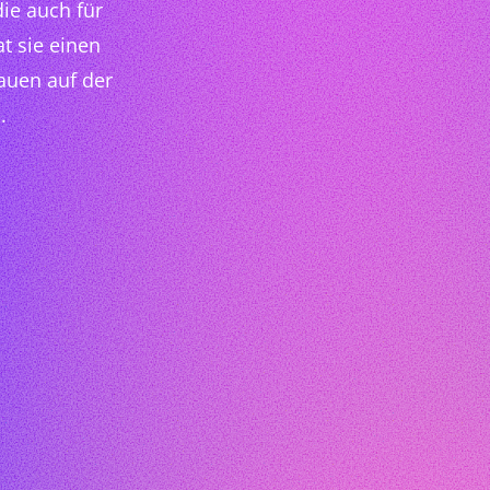
die auch für
at sie einen
auen auf der
.