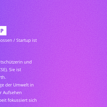
UP
ossen / Startup ist
ltschützerin und
E). Sie ist
th.
age der Umwelt in
ür Aufsehen
beit fokussiert sich