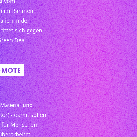
ng vom
ich im Rahmen
lien in der
ichtet sich gegen
 Green Deal
ROMOTE
 Material und
or) - damit sollen
rt für Menschen
überarbeitet