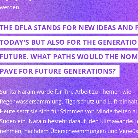
werden.
THE DFLA STANDS FOR NEW IDEAS AND 
TODAY'S BUT ALSO FOR THE GENERATIO
FUTURE. WHAT PATHS WOULD THE NOMI
PAVE FOR FUTURE GENERATIONS?
Sunita Narain wurde für ihre Arbeit zu Themen wie
Regenwassersammlung, Tigerschutz und Luftreinhalt
Heute setzt sie sich für Stimmen von Minderheiten 
Süden ein. Narain besteht darauf, den Klimawandel je
nehmen, nachdem Überschwemmungen und Verwüstu