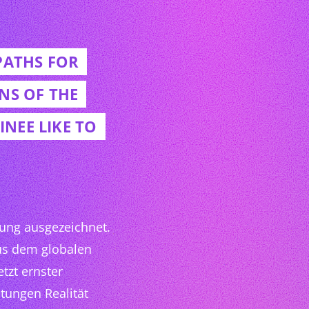
PATHS FOR
NS OF THE
NEE LIKE TO
ung ausgezeichnet.
aus dem globalen
tzt ernster
ngen Realität