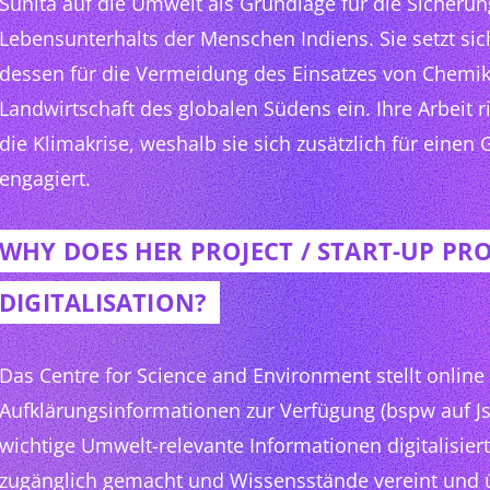
Sunita auf die Umwelt als Grundlage für die Sicheru
Lebensunterhalts der Menschen Indiens. Sie setzt s
dessen für die Vermeidung des Einsatzes von Chemika
Landwirtschaft des globalen Südens ein. Ihre Arbeit r
die Klimakrise, weshalb sie sich zusätzlich für einen
engagiert.
WHY DOES HER PROJECT / START-UP P
DIGITALISATION?
Das Centre for Science and Environment stellt online
Aufklärungsinformationen zur Verfügung (bspw auf Jst
wichtige Umwelt-relevante Informationen digitalisie
zugänglich gemacht und Wissensstände vereint und 