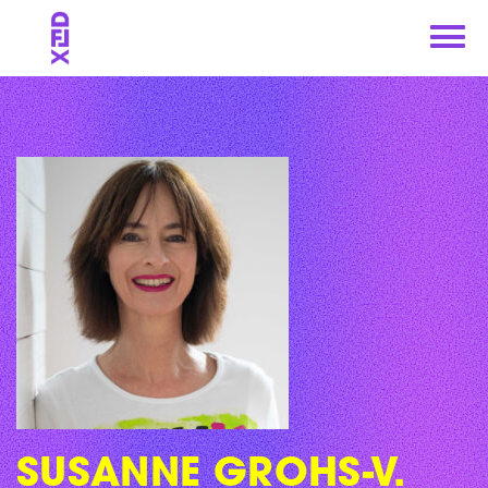
Skip
to
content
SUSANNE GROHS-V.