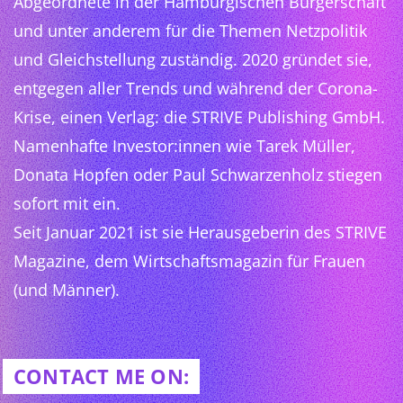
Abgeordnete in der Hamburgischen Bürgerschaft
und unter anderem für die Themen Netzpolitik
und Gleichstellung zuständig. 2020 gründet sie,
entgegen aller Trends und während der Corona-
Krise, einen Verlag: die STRIVE Publishing GmbH.
Namenhafte Investor:innen wie Tarek Müller,
Donata Hopfen oder Paul Schwarzenholz stiegen
sofort mit ein.
Seit Januar 2021 ist sie Herausgeberin des STRIVE
Magazine, dem Wirtschaftsmagazin für Frauen
(und Männer).
CONTACT ME ON: