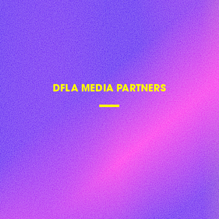
DFLA 2018
DFLA 2019
DFLA 2020
DFLA 2021
DFLA 2022
DFLA 2023
FAQ
CONTACT US
NEWSLETTER
SITE NOTICE
PRIVACY POLICY
PRICAVY SETTINGS
GLOBAL DIGITAL WOMEN