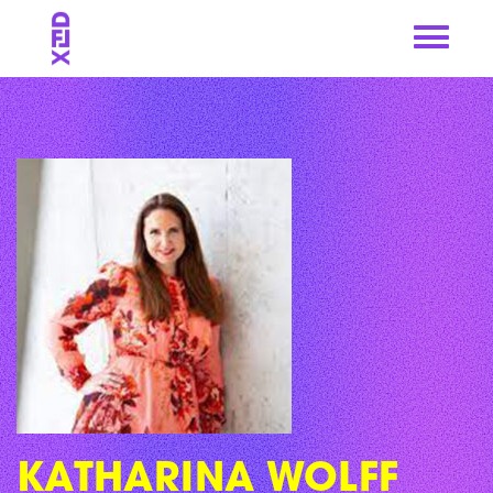
Skip
to
content
KATHARINA WOLFF