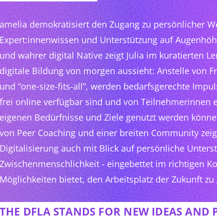
amelia demokratisiert den Zugang zu persönlicher W
Expert:innenwissen und Unterstützung auf Augenhöhe
und wahrer digital Native zeigt Julia im kuratierten L
digitale Bildung von morgen aussieht: Anstelle von F
und “one-size-fits-all”, werden bedarfsgerechte Impu
frei online verfügbar sind und von Teilnehmerinnen
eigenen Bedürfnisse und Ziele genutzt werden können
von Peer Coaching und einer breiten Community zeigt
Digitalisierung auch mit Blick auf persönliche Unter
Zwischenmenschlichkeit - eingebettet im richtigen K
Möglichkeiten bietet, den Arbeitsplatz der Zukunft zu 
THE DFLA STANDS FOR NEW IDEAS AND 