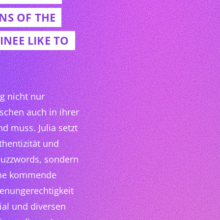
NS OF THE
NEE LIKE TO
ng nicht nur
schen auch in ihrer
d muss. Julia setzt
hentizität und
Buzzwords, sondern
 eine kommende
cenungerechtigkeit
al und diversen