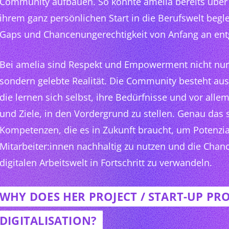
Community aufbauen. So konnte amelia bereits über 
ihrem ganz persönlichen Start in die Berufswelt beg
Gaps und Chancenungerechtigkeit von Anfang an en
Bei amelia sind Respekt und Empowerment nicht nu
sondern gelebte Realität. Die Community besteht aus
die lernen sich selbst, ihre Bedürfnisse und vor all
und Ziele, in den Vordergrund zu stellen. Genau das 
Kompetenzen, die es in Zukunft braucht, um Potenzi
Mitarbeiter:innen nachhaltig zu nutzen und die Chan
digitalen Arbeitswelt in Fortschritt zu verwandeln.
WHY DOES HER PROJECT / START-UP P
DIGITALISATION?