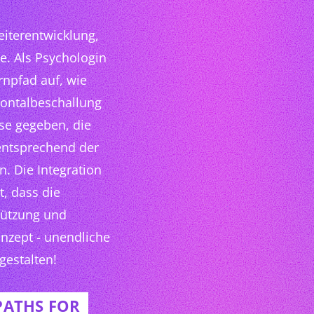
eiterentwicklung,
. Als Psychologin
ernpfad auf, wie
rontalbeschallung
lse gegeben, die
 entsprechend der
. Die Integration
, dass die
stützung und
onzept - unendliche
gestalten!
PATHS FOR