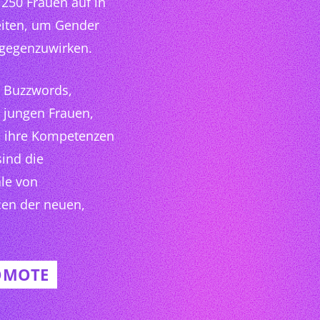
250 Frauen auf in
leiten, um Gender
tgegenzuwirken.
r Buzzwords,
 jungen Frauen,
em ihre Kompetenzen
sind die
ale von
cen der neuen,
ROMOTE