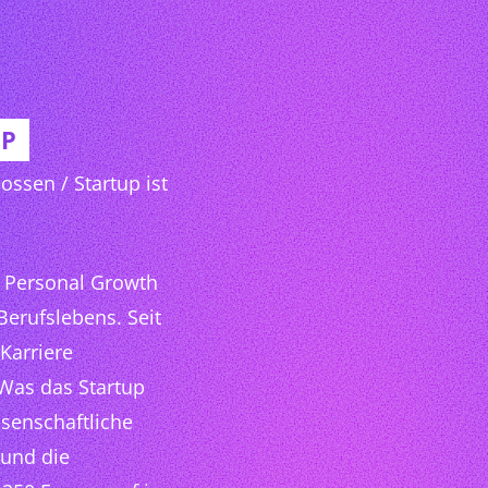
UP
ossen / Startup ist
en Personal Growth
erufslebens. Seit
 Karriere
 Was das Startup
ssenschaftliche
 und die