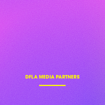
DFLA MEDIA PARTNERS
DFLA 2019
DFLA 2020
DFLA 2021
DFLA 2022
LETTER
SITE NOTICE
PRIVACY POLICY
PRICAVY SETTINGS